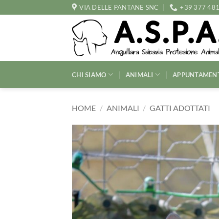
Salta
VIA DELLE PANTANE SNC
+39 377 48
ai
contenuti
CHI SIAMO
ANIMALI
APPUNTAMEN
HOME
/
ANIMALI
/
GATTI ADOTTATI