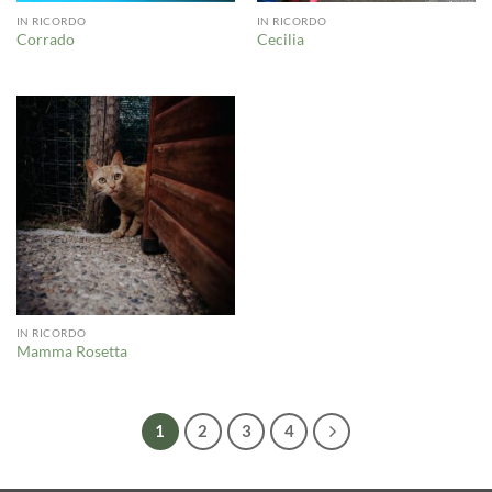
IN RICORDO
IN RICORDO
Corrado
Cecilia
IN RICORDO
Mamma Rosetta
1
2
3
4