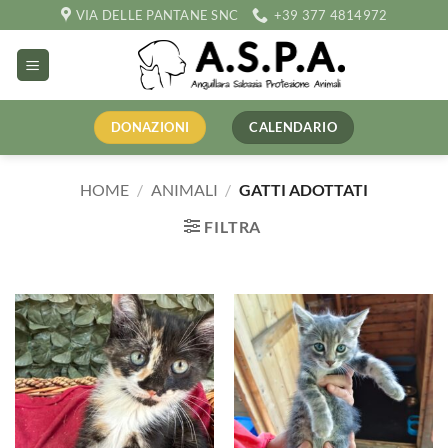
Salta
VIA DELLE PANTANE SNC
+39 377 4814972
ai
contenuti
DONAZIONI
CALENDARIO
HOME
/
ANIMALI
/
GATTI ADOTTATI
FILTRA