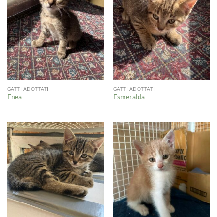
GATTI ADOTTATI
GATTI ADOTTATI
Enea
Esmeralda