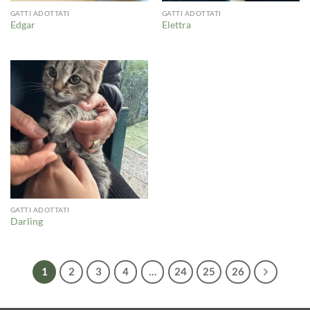
GATTI ADOTTATI
GATTI ADOTTATI
Edgar
Elettra
GATTI ADOTTATI
Darling
1
2
3
4
…
24
25
26