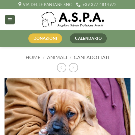
Salta
VIA DELLE PANTANE SNC
+39 377 4814972
ai
contenuti
DONAZIONI
CALENDARIO
HOME
/
ANIMALI
/
CANI ADOTTATI