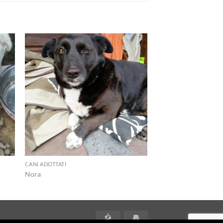
CANI ADOTTATI
Nora
CartaSi
PayPal