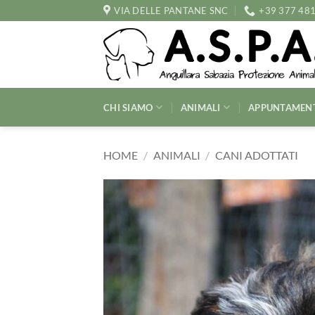
Salta
VIA DELLE PANTANE SNC
+39 377 48
ai
contenuti
CHI SIAMO
ANIMALI
APPUNTAMEN
HOME
/
ANIMALI
/
CANI ADOTTATI