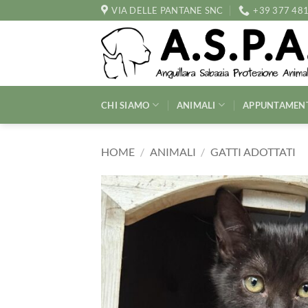
Salta
VIA DELLE PANTANE SNC
+39 377 48
ai
contenuti
CHI SIAMO
ANIMALI
APPUNTAMEN
HOME
/
ANIMALI
/
GATTI ADOTTATI