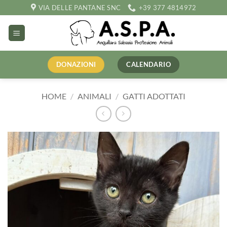
Salta
VIA DELLE PANTANE SNC
+39 377 4814972
ai
contenuti
DONAZIONI
CALENDARIO
HOME
/
ANIMALI
/
GATTI ADOTTATI