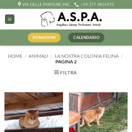
Salta
VIA DELLE PANTANE SNC
+39 377 4814972
ai
contenuti
DONAZIONI
CALENDARIO
HOME
/
ANIMALI
/
LA NOSTRA COLONIA FELINA
/
PAGINA 2
FILTRA