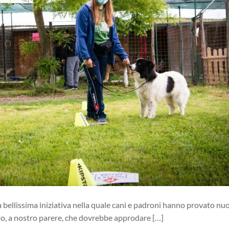
a bellissima iniziativa nella quale cani e padroni hanno provato nu
o, a nostro parere, che dovrebbe approdare […]