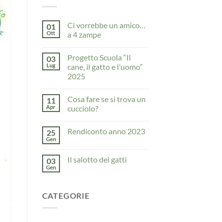
Ci vorrebbe un amico…
01
Ott
a 4 zampe
Nessun
commento
Progetto Scuola “Il
03
su
Ci
Lug
cane, il gatto e l’uomo”
vorrebbe
2025
un
amico…
Nessun
a
commento
4
Cosa fare se si trova un
11
su
zampe
Progetto
Apr
cucciolo?
Scuola
“Il
Nessun
cane,
commento
Rendiconto anno 2023
25
il
su
gatto
Cosa
Gen
Nessun
e
fare
commento
l’uomo”
se
su
2025
si
Il salotto dei gatti
03
Rendiconto
trova
anno
Gen
un
Nessun
2023
cucciolo?
commento
su
Il
CATEGORIE
salotto
dei
gatti