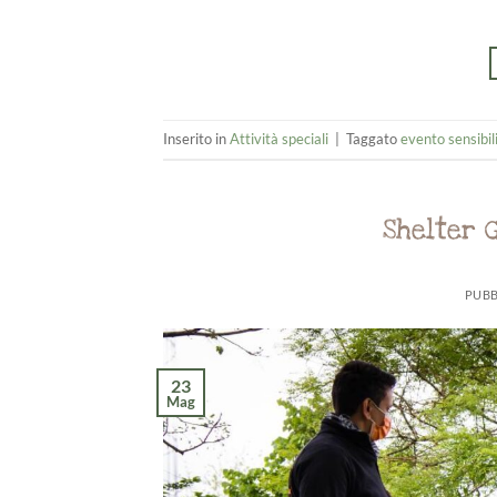
Inserito in
Attività speciali
|
Taggato
evento sensibil
Shelter 
PUBB
23
Mag