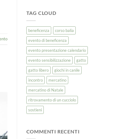
TAG CLOUD
beneficenza
corso balia
ento
evento di beneficenza
evento presentazione calendario
evento sensibilizzazione
gatto
gatto libero
giochi in canile
incontro
mercatino
mercatino di Natale
ritrovamento di un cucciolo
sostieni
COMMENTI RECENTI