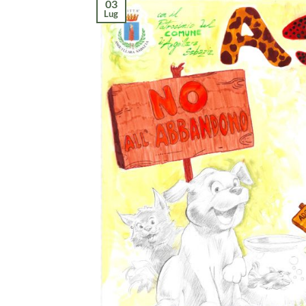
03
Lug