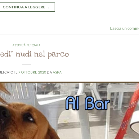
CONTINUA A LEGGERE
→
Lascia un comm
ATTIVITÀ SPECIALI
iedi” nudi nel parco
LICATO IL
7 OTTOBRE 2020
DA
ASPA