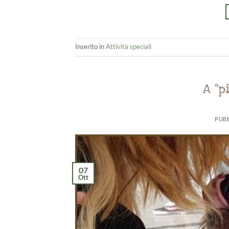
Inserito in
Attività speciali
A “p
PUBB
07
Ott