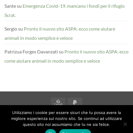
Sante
su
Emergenza Covid-19, mancano i fondi per il rifugio
Scrat.
Sergio
su
Pronto il nuovo sito ASPA: ecco come aiutare
animali in modo semplice e veloce
Patrizua Forges Davanzati
su
Pronto il nuovo sito ASPA: ecco
come aiutare animali in modo semplice e veloce
CartaSi
PayPal
2
Utilizziamo i cookie per essere sicuri che tu possa avere la
BLOG
migliore esperienza sul nostro sito. Se continui ad utilizzare
© 2026
Associazione ASPA Anguillara Sabazia Protezione Animali
questo sito noi assumiamo che tu ne sia felice.
ONLUS