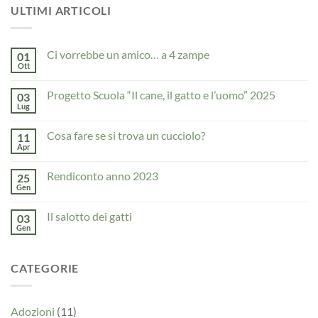
ULTIMI ARTICOLI
Ci vorrebbe un amico… a 4 zampe
01
Ott
Nessun
commento
su
Progetto Scuola “Il cane, il gatto e l’uomo” 2025
03
Ci
vorrebbe
Lug
Nessun
un
commento
amico…
su
a
Cosa fare se si trova un cucciolo?
11
Progetto
4
Scuola
Apr
Nessun
zampe
“Il
commento
cane,
su
il
Rendiconto anno 2023
25
Cosa
gatto
fare
Gen
Nessun
e
se
commento
l’uomo”
si
su
2025
trova
Il salotto dei gatti
03
Rendiconto
un
anno
Gen
Nessun
cucciolo?
2023
commento
su
Il
CATEGORIE
salotto
dei
gatti
Adozioni
(11)