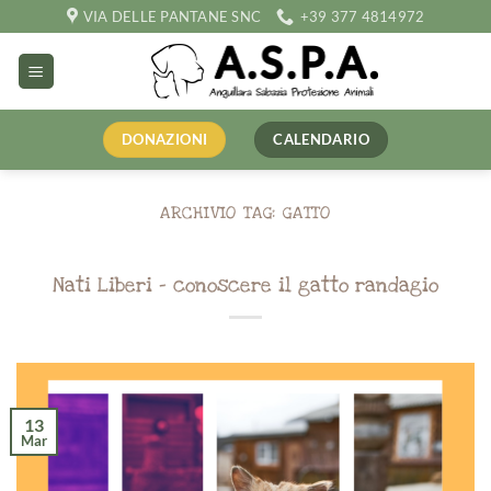
Salta
VIA DELLE PANTANE SNC
+39 377 4814972
ai
contenuti
DONAZIONI
CALENDARIO
ARCHIVIO TAG:
GATTO
Nati Liberi – conoscere il gatto randagio
13
Mar