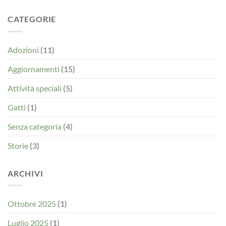
su
Il
CATEGORIE
salotto
dei
gatti
Adozioni
(11)
Aggiornamenti
(15)
Attività speciali
(5)
Gatti
(1)
Senza categoria
(4)
Storie
(3)
ARCHIVI
Ottobre 2025
(1)
Luglio 2025
(1)