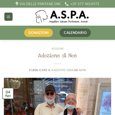
Salta
VIA DELLE PANTANE SNC
+39 377 4814972
ai
contenuti
DONAZIONI
CALENDARIO
ADOZIONI
Adozione di Noè
PUBBLICATO IL
4 AGOSTO 2020
DA
ASPA
04
Ago