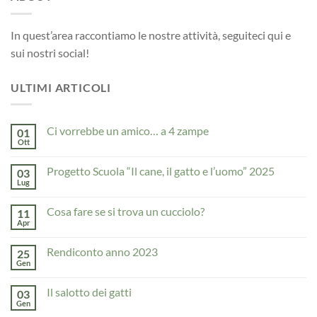
In quest’area raccontiamo le nostre attività, seguiteci qui e
sui nostri social!
ULTIMI ARTICOLI
Ci vorrebbe un amico… a 4 zampe
01
Ott
Nessun
commento
su
Progetto Scuola “Il cane, il gatto e l’uomo” 2025
03
Ci
vorrebbe
Lug
Nessun
un
commento
amico…
su
a
Cosa fare se si trova un cucciolo?
11
Progetto
4
Scuola
Apr
Nessun
zampe
“Il
commento
cane,
su
il
Rendiconto anno 2023
25
Cosa
gatto
fare
Gen
Nessun
e
se
commento
l’uomo”
si
su
2025
trova
Il salotto dei gatti
03
Rendiconto
un
anno
Gen
Nessun
cucciolo?
2023
commento