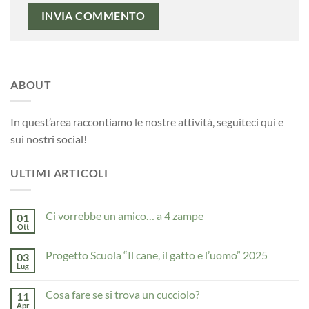
ABOUT
In quest’area raccontiamo le nostre attività, seguiteci qui e
sui nostri social!
ULTIMI ARTICOLI
Ci vorrebbe un amico… a 4 zampe
01
Ott
Nessun
commento
su
Progetto Scuola “Il cane, il gatto e l’uomo” 2025
03
Ci
vorrebbe
Lug
Nessun
un
commento
amico…
su
a
Cosa fare se si trova un cucciolo?
11
Progetto
4
Scuola
Apr
Nessun