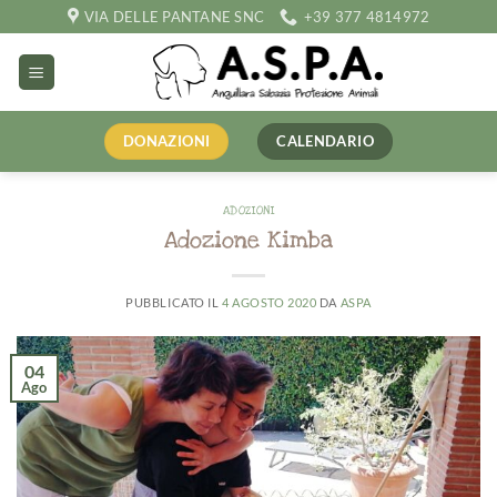
Salta
VIA DELLE PANTANE SNC
+39 377 4814972
ai
contenuti
DONAZIONI
CALENDARIO
ADOZIONI
Adozione Kimba
PUBBLICATO IL
4 AGOSTO 2020
DA
ASPA
04
Ago