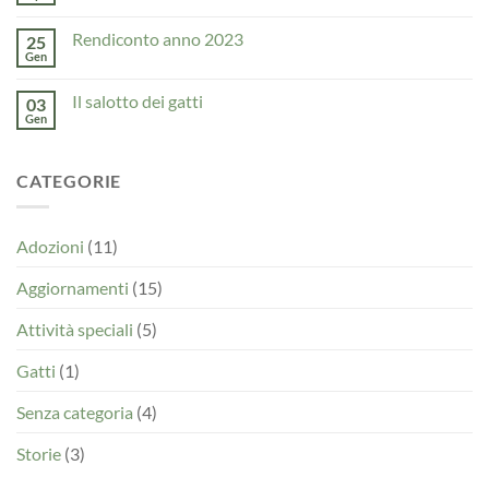
zampe
“Il
commento
cane,
su
il
Rendiconto anno 2023
25
Cosa
gatto
fare
Gen
Nessun
e
se
commento
l’uomo”
si
su
2025
trova
Il salotto dei gatti
03
Rendiconto
un
anno
Gen
Nessun
cucciolo?
2023
commento
su
Il
CATEGORIE
salotto
dei
gatti
Adozioni
(11)
Aggiornamenti
(15)
Attività speciali
(5)
Gatti
(1)
Senza categoria
(4)
Storie
(3)