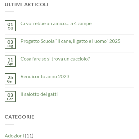
ULTIMI ARTICOLI
Ci vorrebbe un amico… a 4 zampe
01
Ott
Nessun
commento
su
Progetto Scuola “Il cane, il gatto e l’uomo” 2025
03
Ci
vorrebbe
Lug
Nessun
un
commento
amico…
su
a
Cosa fare se si trova un cucciolo?
11
Progetto
4
Scuola
Apr
Nessun
zampe
“Il
commento
cane,
su
il
Rendiconto anno 2023
25
Cosa
gatto
fare
Gen
Nessun
e
se
commento
l’uomo”
si
su
2025
trova
Il salotto dei gatti
03
Rendiconto
un
anno
Gen
Nessun
cucciolo?
2023
commento
su
Il
CATEGORIE
salotto
dei
gatti
Adozioni
(11)