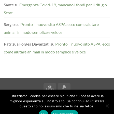
Sante
su
Emergenza Covid-19, mancano i fondi per il rifugio
Scrat.
Sergio
su
Pronto il nuovo sito ASPA: ecco come aiutare
animali in modo semplice e veloce
Patrizua Forges Davanzati
su
Pronto il nuovo sito ASPA: ecco
come aiutare animali in modo semplice e veloce
CartaSi
PayPal
2
Utilizziamo i cookie per essere sicuri che tu possa avere la
BLOG
migliore esperienza sul nostro sito. Se continui ad utilizzare
© 2026
Associazione ASPA Anguillara Sabazia Protezione Animali
questo sito noi assumiamo che tu ne sia felice.
ONLUS